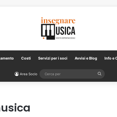
namento
Costi
Servizi per i soci
Avvisi e Blog
Info e 
Cerca
Area Socio
per
usica