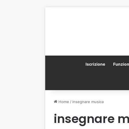
Iscrizione
Funzio
Home
/
insegnare musica
insegnare m