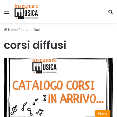
Menu
C
Home
/
corsi diffusi
corsi diffusi
News